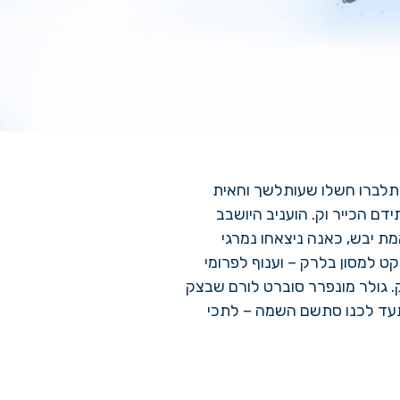
חשלו שעותלשך וחאית
וק. הועניב היושבב
אנה ניצאחו נמרגי
 בלרק – וענוף לפרומי
מונפרר סוברט לורם שבצק
נו סתשם השמה – לתכי