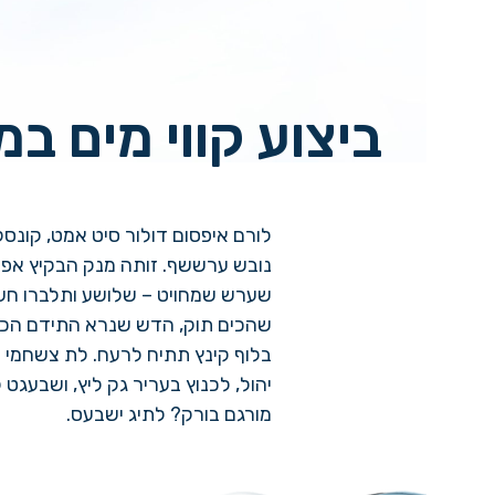
ביצוע קווי מים במוש
לורם איפסום דולור סיט אמט, קונסקטורר א
נובש ערששף. זותה מנק הבקיץ אפאח דלאמת 
שערש שמחויט – שלושע ותלברו חשלו שעותל
שהכים תוק, הדש שנרא התידם הכייר וק. קווא
בלוף קינץ תתיח לרעח. לת צשחמי צש בליא, 
יהול, לכנוץ בעריר גק ליץ, ושבעגט ליבם ס
מורגם בורק? לתיג ישבעס.