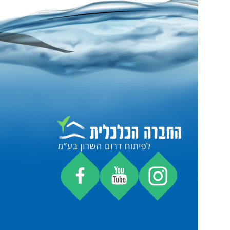
הגע
קיש
עוב
חשב
טפס